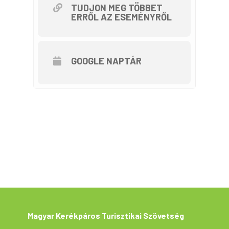
egész utunk során
TUDJON MEG TÖBBET
ERRŐL AZ ESEMÉNYRŐL
gyönyörködhetünk a páratlan
atmoszférájú, nagy vízfelületben.
Első állomáshelyünk a poroszlói
Tisza -tavi Vízi Sétány és
GOOGLE NAPTÁR
Tanösvény lesz. A víz fölé,
cölöpökre épített, 1500 méter
hosszú pallórendszeren
fedezhetjük fel egy kényelmes séta
során a Tisza-tó természeti
értékeit. Olyan, vadregényes
helyekre juthatunk el, ahova sem
gyalog, sem csónakkal nem
tudnánk. Majd ismét kerékpárra
pattanva folytatjuk utunkat a
melegben megmártózhatunk az
Magyar Kerékpáros Turisztikai Szövetség
egymás után sorakozó – körei,