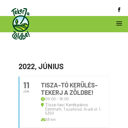
2022, JÚNIUS
11
TISZA-TÓ KERÜLÉS-
TEKERJ A ZÖLDBE!
JÚN.
09:00 - 18:00
Tisza-tavi Kerékpáros
Centrum
, Tiszafüred, Aradi út 1,
5350
68 km