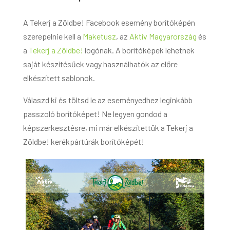
A Tekerj a Zöldbe! Facebook esemény borítóképén
szerepelnie kell a
Maketusz
, az
Aktív Magyarország
és
a
Tekerj a Zöldbe!
logónak. A borítóképek lehetnek
saját készítésűek vagy használhatók az előre
elkészített sablonok.
Válaszd ki és töltsd le az eseményedhez leginkább
passzoló borítóképet! Ne legyen gondod a
képszerkesztésre, mi már elkészítettük a Tekerj a
Zöldbe! kerékpártúrák borítóképét!