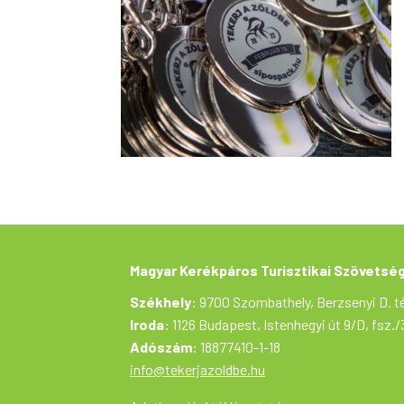
Magyar Kerékpáros Turisztikai Szövetsé
Székhely
: 9700 Szombathely, Berzsenyi D. té
Iroda
: 1126 Budapest, Istenhegyi út 9/D, fsz./
Adószám
: 18877410-1-18
info@tekerjazoldbe.hu