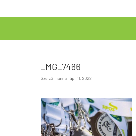
_MG_7466
Szerző:
hanna
|
ápr 11, 2022