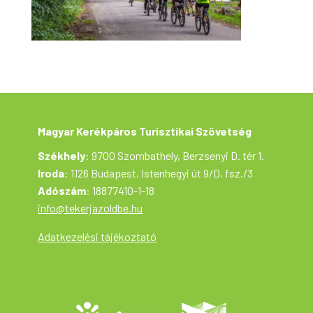
Magyar Kerékpáros Turisztikai Szövetség
Székhely
: 9700 Szombathely, Berzsenyi D. tér 1.
Iroda
: 1126 Budapest, Istenhegyi út 9/D, fsz./3
Adószám
: 18877410-1-18
info@tekerjazoldbe.hu
Adatkezelési tájékoztató