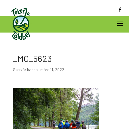
_MG_5623
Szerző:
hanna
|
márc 11, 2022