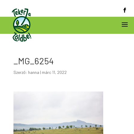
_MG_6254
Szerző:
hanna
|
márc 11, 2022