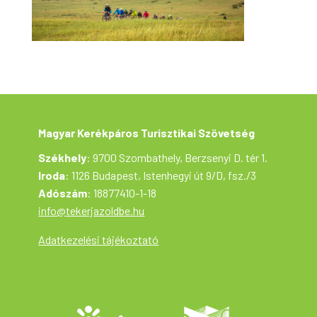
Magyar Kerékpáros Turisztikai Szövetség
Székhely
: 9700 Szombathely, Berzsenyi D. tér 1.
Iroda
: 1126 Budapest, Istenhegyi út 9/D, fsz./3
Adószám
: 18877410-1-18
info@tekerjazoldbe.hu
Adatkezelési tájékoztató