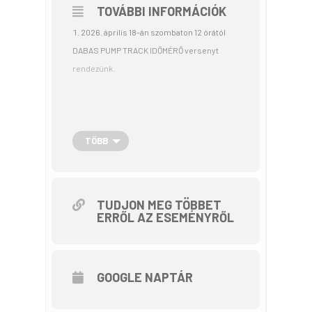
TOVÁBBI INFORMÁCIÓK
2026. április 18-án szombaton 12 órától
DABAS PUMP TRACK IDŐMÉRŐ versenyt
rendezünk.
Részletek:
TÖBB
A verseny időpontja: 2026. április 18,
szombat
A verseny helyszíne: Dabas, pumpapálya.
TUDJON MEG TÖBBET
2373 Dabas Kossuth Lajos út 36.
ERRŐL AZ ESEMÉNYRŐL
A verseny időmérése fotocellás időmérő
berendezés által történik!
GOOGLE NAPTÁR
A verseny egészségügyi biztosítását
gyalogosőrség látja el.