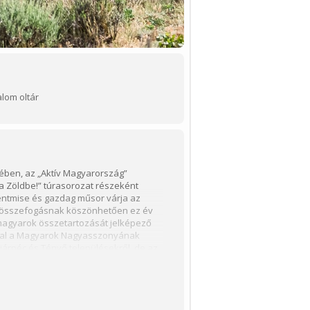
lom oltár
ében, az „Aktív Magyarország”
a Zöldbe!” túrasorozat részeként
entmise és gazdag műsor várja az
gi összefogásnak köszönhetően ez év
 magyarok összetartozását jelképező
úttal a Magyarok Nagyasszonyának
árpéc és Tényő településekről, de az
 órakor a Möbelix parkolóból egy
 ünnepi esemény részletes
Elsőként Kara Ákos országgyűlési
tője, a Sokoró Kapuja felépítésének
. Cirill pannonhalmi főapát fog