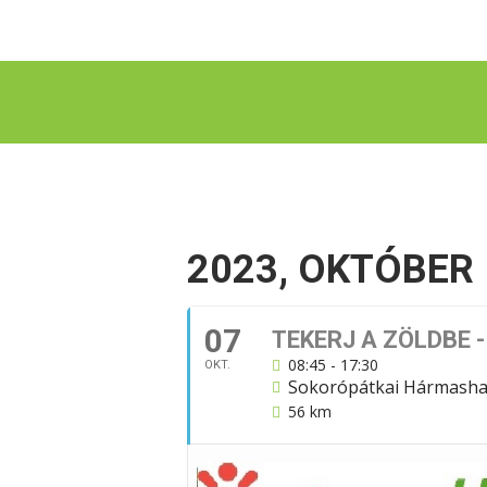
2023, OKTÓBER
07
TEKERJ A ZÖLDBE 
08:45 - 17:30
OKT.
Sokorópátkai Hármasha
56 km