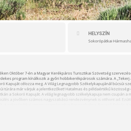
HELYSZÍN
Sokorópátkai Hármasha
éken Október 7-én a Magyar Kerékpáros Turisztikai Szövetség szervezés
dekes program kínálkozik a győri hobbikerékpárosok számára. A „Tekerj 
ró Kapuját célozza meg. A Világ Legnagyobb Székelykapujánál búcsúi sz
súi túrára már várjuk a jelentkezőket! Hatalmas és példaértékű közössé
pátkán a Sokoró Kapuját. A világ legnagyobb székelykapuja nem csupán a
lepülés a jövőben számos nagyszabású rendezvénynek is otthont ad. Ez
út. A sokorópátkai ünnepi eseményekre Pannonhalma, Ravazd, Felpéc, Kaj
nek gyalogos zarándokok. Pannonhalmáról motorosok, míg Győrből reggel 9
lunk a helyszínre. A túra hossza 56km. A túra könnyű családbarát.
Íme az
r kezdődő program a sokorópátkai Hármashalom oltárnál veszi kezdetét. 
pátkai polgármester, illetve Vajda Péter Sokorói Tájegység Egyesülés veze
. A beszédeket követően megkezdődik a szentmise, amelyet Hortobágyi T