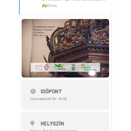
89 km
IDŐPONT
(Szombat) 08:30 - 18:00
HELYSZÍN
Kölcse, Pap Túrja túraközpont