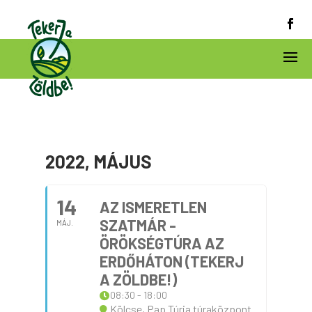
2022, MÁJUS
14
AZ ISMERETLEN
SZATMÁR -
MÁJ.
ÖRÖKSÉGTÚRA AZ
ERDŐHÁTON (TEKERJ
A ZÖLDBE!)
08:30 - 18:00
Kölcse, Pap Túrja túraközpont