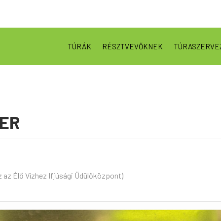
TÚRÁK
RÉSZTVEVŐKNEK
TÚRASZERVE
BER
áz az Élő Vízhez Ifjúsági Üdülőközpont)