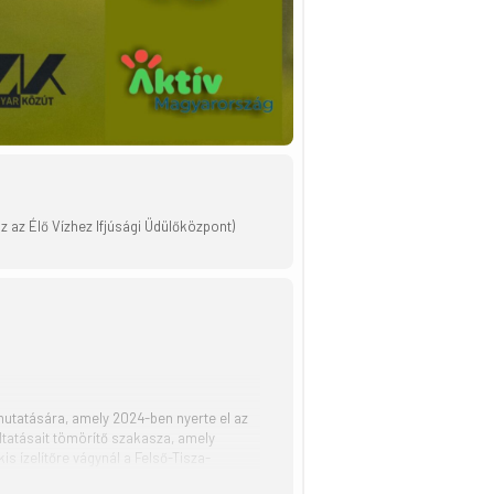
Ház az Élő Vízhez Ifjúsági Üdülőközpont)
mutatására, amely 2024-ben nyerte el az
ltatásait tömörítő szakasza, amely
is ízelítőre vágynál a Felső-Tisza-
szített, folyókkal átszőtt