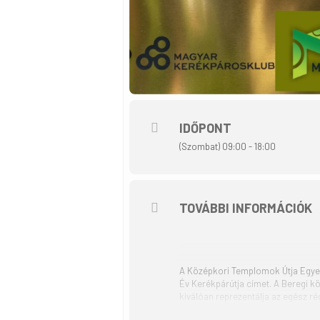
IDŐPONT
(Szombat) 09:00 - 18:00
TOVÁBBI INFORMÁCIÓK
A Középkori Templomok Útja Egyesü
Év Kerékpárútja címet. A Beregi kö
kiválóan reprezentálja az egész rég
vidékből, ezzel a túraútvonallal k