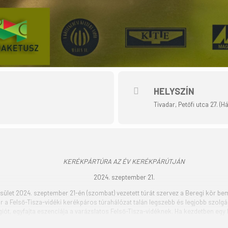
HELYSZÍN
Tivadar, Petőfi utca 27. (
KERÉKPÁRTÚRA AZ ÉV KERÉKPÁRÚTJÁN
2024. szeptember 21.
let 2024. szeptember 21-én (szombat) vezetett túrát szervez a Beregi kör be
r a Felső-Tisza-vidéki kerékpáros túrahálózat talán legszebb és legjobb szolgá
iót, egyfajta eszenciája a varázslatos Felső-Tisza-vidéknek. Ha kezdetben egy k
ezdd a régióval történő ismerkedést. A Beregi kör egy káprázatos templomokkal dí