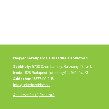
Magyar Kerékpáros Turisztikai Szövetség
szervezésében az Aktív Magyarország
támogatásával valósul meg.
Magyar Kerékpáros Turisztikai Szövetség
Székhely
: 9700 Szombathely, Berzsenyi D. tér 1.
Iroda
: 1126 Budapest, Istenhegyi út 9/D, fsz./3
Adószám
: 18877410-1-18
info@tekerjazoldbe.hu
Adatkezelési tájékoztató