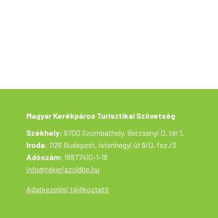
pótbelső, esőkabát, jól szellőző
ruházat, láthatósági mellény, vízzel
töltött kulacs, csoki, szőlőcukor,
szendvicsek. Kerékpáros sisak
használata erősen ajánlott!
Túravezetők: Polgár István és
Nagypálné Sas Anikó
A kerékpártúra a Tekerj a Zöldbe!
túrasorozat része, ami a Magyar
Magyar Kerékpáros Turisztikai Szövetség
Kerékpáros Turisztikai Szövetség
Székhely
: 9700 Szombathely, Berzsenyi D. tér 1.
szervezésében az Aktív
Iroda
: 1126 Budapest, Istenhegyi út 9/D, fsz./3
Magyarország támogatásával
Adószám
: 18877410-1-18
valósul meg.
info@tekerjazoldbe.hu
Adatkezelési tájékoztató