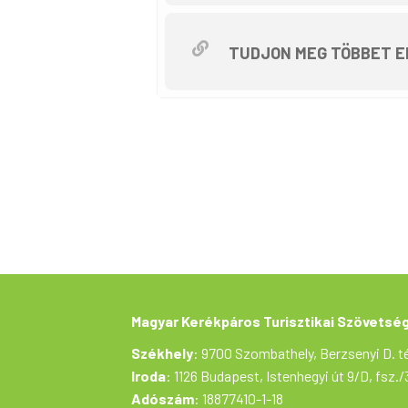
TUDJON MEG TÖBBET E
Magyar Kerékpáros Turisztikai Szövetsé
Székhely
: 9700 Szombathely, Berzsenyi D. té
Iroda
: 1126 Budapest, Istenhegyi út 9/D, fsz./
Adószám
: 18877410-1-18