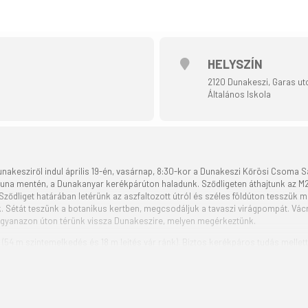
HELYSZÍN
2120 Dunakeszi, Garas u
Általános Iskola
nakesziről indul április 19-én, vasárnap, 8:30-kor a Dunakeszi Kőrösi Csoma S
a Duna mentén, a Dunakanyar kerékpárúton haladunk. Sződligeten áthajtunk az M2 
 Sződliget határában letérünk az aszfaltozott útról és széles földúton tesszük 
. Sétát teszünk a botanikus kertben, megcsodáljuk a tavaszi virágpompát. Vác
gyanazon úton térünk vissza Dunakeszire, melyen megérkeztünk.
l (54 m szintemelkedés és 18 m lejtés vár ránk). Biztos kerékpáros tudás mellett
unakeszire.
 túrasorozat része, ami a Magyar Kerékpáros Turisztikai Szövetség szervezés