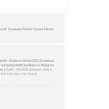
tca 26. Dunakeszi Kőrösi Csoma Sándor
ándor Általános Iskola (2120 Dunakeszi,
autópálya feletti kerékpáros felüljárón,
meg a Sződ – Vácrátót szakaszt, mely a
rátót határában kipróbáljuk
 átlagos erőnléttel teljesíthető, könnyű
ében az Aktív Magyarország támogatásával