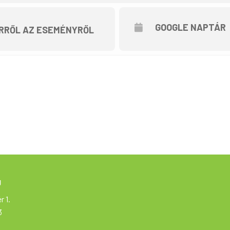
GOOGLE NAPTÁR
RRŐL AZ ESEMÉNYRŐL
g
r 1.
3