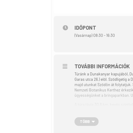
IDŐPONT
(Vasárnap) 08:30 - 16:30
TOVÁBBI INFORMÁCIÓK
Túránk a Dunakanyar kapujából, Du
Garas utca 26.) elől. Sződligetig 
majd utunkat Sződön át folytatjuk.
Nemzeti Botanikus Kerthez érkezik
ügyességünket a bringaparkban. U
A túra távja 30,8 km, kevés szintte
túra. Visszaérkezés kb. 16:30-ra D
A kerékpártúra a Tekerj a Zöldbe!
TÖBB
valósul meg.