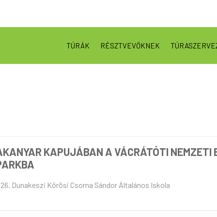
TÚRÁK
RÉSZTVEVŐKNEK
TÚRASZERVE
AKANYAR KAPUJÁBAN A VÁCRÁTÓTI NEMZETI 
PARKBA
 26. Dunakeszi Kőrösi Csoma Sándor Általános Iskola