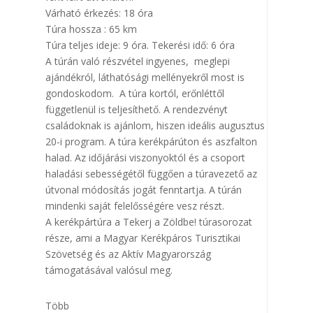
Várható érkezés: 18 óra
Túra hossza : 65 km
Túra teljes ideje: 9 óra. Tekerési idő: 6 óra
A túrán való részvétel ingyenes, meglepi
ajándékról, láthatósági mellényekről most is
gondoskodom. A túra kortól, erőnléttől
függetlenül is teljesíthető. A rendezvényt
családoknak is ajánlom, hiszen ideális augusztus
20-i program. A túra kerékpárúton és aszfalton
halad. Az időjárási viszonyoktól és a csoport
haladási sebességétől függően a túravezető az
útvonal módosítás jogát fenntartja. A túrán
mindenki saját felelősségére vesz részt.
A kerékpártúra a Tekerj a Zöldbe! túrasorozat
része, ami a Magyar Kerékpáros Turisztikai
Szövetség és az Aktív Magyarország
támogatásával valósul meg.
Több