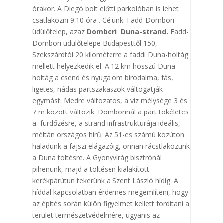
órakor. A Diegó bolt előtti parkolóban is lehet
csatlakozni 9:10 óra . Célunk: Fadd-Dombori
üdülőtelep, azaz
Dombori Duna-strand.
Fadd-
Dombori üdülőtelepe Budapesttől 150,
Szekszárdtól 20 kilométerre a faddi Duna-holtág
mellett helyezkedik el. A 12 km hosszú Duna-
holtág a csend és nyugalom birodalma, fás,
ligetes, nádas partszakaszok váltogatják
egymást. Medre változatos, a víz mélysége 3 és
7 m között változik. Domborinál a part tökéletes
a fürdőzésre, a strand infrastrukturája ideális,
méltán országos hírű. Az 51-es számú közúton
haladunk a fajszi elágazóig, onnan rácstlakozunk
a Duna töltésre. A Gyönyvirág bisztrónál
pihenünk, majd a töltésen kialakított
kerékpárútun tekerünk a Szent László hídig. A
híddal kapcsolatban érdemes megemlíteni, hogy
az építés során külön figyelmet kellett fordítani a
terület természetvédelmére, ugyanis az