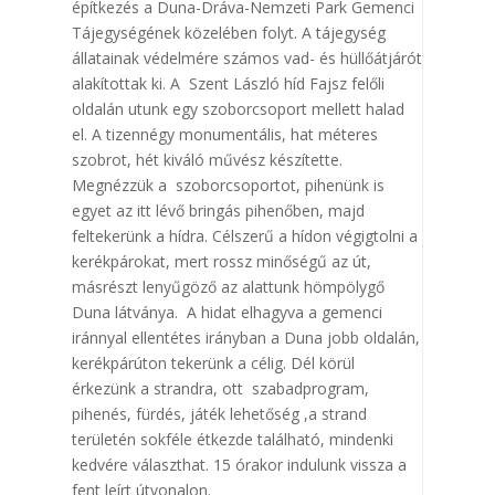
építkezés a Duna-Dráva-Nemzeti Park Gemenci
Tájegységének közelében folyt. A tájegység
állatainak védelmére számos vad- és hüllőátjárót
alakítottak ki. A Szent László híd Fajsz felőli
oldalán utunk egy szoborcsoport mellett halad
el. A tizennégy monumentális, hat méteres
szobrot, hét kiváló művész készítette.
Megnézzük a szoborcsoportot, pihenünk is
egyet az itt lévő bringás pihenőben, majd
feltekerünk a hídra. Célszerű a hídon végigtolni a
kerékpárokat, mert rossz minőségű az út,
másrészt lenyűgöző az alattunk hömpölygő
Duna látványa. A hidat elhagyva a gemenci
iránnyal ellentétes irányban a Duna jobb oldalán,
kerékpárúton tekerünk a célig. Dél körül
érkezünk a strandra, ott szabadprogram,
pihenés, fürdés, játék lehetőség ,a strand
területén sokféle étkezde található, mindenki
kedvére választhat. 15 órakor indulunk vissza a
fent leírt útvonalon.