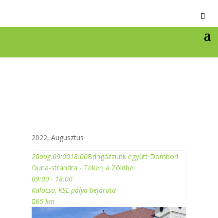
2022, Augusztus
20
aug.
09:00
18:00
Bringázzunk együtt Dombori
Duna-strandra - Tekerj a Zöldbe!
09:00 - 18:00
Kalocsa, KSE pálya bejárata
65 km