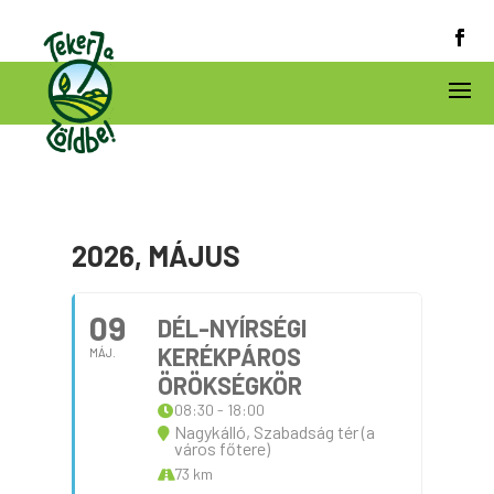
2026, MÁJUS
09
DÉL-NYÍRSÉGI
KERÉKPÁROS
MÁJ.
ÖRÖKSÉGKÖR
08:30 - 18:00
Nagykálló, Szabadság tér (a
város főtere)
73 km