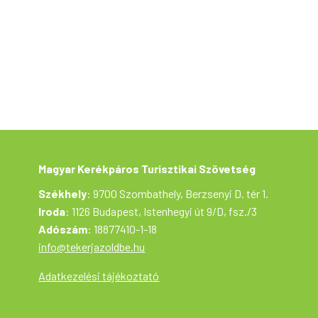
Magyar Kerékpáros Turisztikai Szövetség
Székhely
: 9700 Szombathely, Berzsenyi D. tér 1.
Iroda
: 1126 Budapest, Istenhegyi út 9/D, fsz./3
Adószám
: 18877410-1-18
info@tekerjazoldbe.hu
Adatkezelési tájékoztató