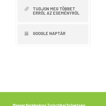
gáton pár száz méter tekerés után
az újonnan épülő Duna hidat
TUDJON MEG TÖBBET
ERRŐL AZ ESEMÉNYRŐL
vehetjük észre. Így, fél kész
állapotában ijesztő monstrumnak
tűnik. Innen visszafordulunk és a
meszesi Dunapart felé tekerünk
GOOGLE NAPTÁR
tovább a gáton.( eurovelo 6).
Közvilágítás ezen szakaszon nincs,
így csak a szentjános bogarak, a
csillagok és mi fogunk az éjszakába
világítani. Meszesnél a Kék Duna
vendéglőnél megállhatunk, ha a
csapat igényli. Kalocsa felé vesszük
az irányt a Kalocsa-Meszes
bringaúton. Innen már gyönyörűen
látszódnak Kalocsa fényei. A
szépen kivilágított és felújított
Magyar Kerékpáros Turisztikai Szövetség