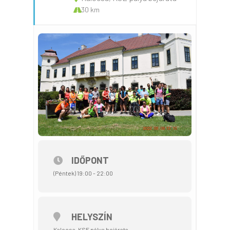
30 km
IDŐPONT
(Péntek) 19:00 - 22:00
HELYSZÍN
Kalocsa, KSE pálya bejárata