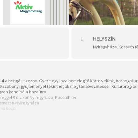
HELYSZÍN
Nyíregyháza, Kossuth t
indul a bringás szezon. Gyere egy laza bemelegítő körre velünk, barangol
 9 szobányi gyűjteményét tekinthetjük meg tárlatvezetéssel. Kultúrprog
gyen kondíció a hazaútra.
 reggel 9 órakor Nyíregyháza, Kossuth tér
-Kemecse-Nyíregyháza
lmú közút
ydAiM6
 241 1800) egyeztetett időpontban személyesen: Nyíregyháza, Arany János 