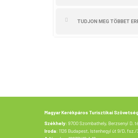
Utaláshoz adatok:
Zöld Kerék Alapítvány
68800099-13003962
MBH Bank Nyrt.
TUDJON MEG TÖBBET ER
Közleményben kérjük feltüntetni 
A kerékpártúra a Tekerj a Zöld
támogatásával valósul meg.
A túrán mindenki saját felelőss
Magyar Kerékpáros Turisztikai Szövetsé
Székhely
: 9700 Szombathely, Berzsenyi D. té
Iroda
: 1126 Budapest, Istenhegyi út 9/D, fsz./