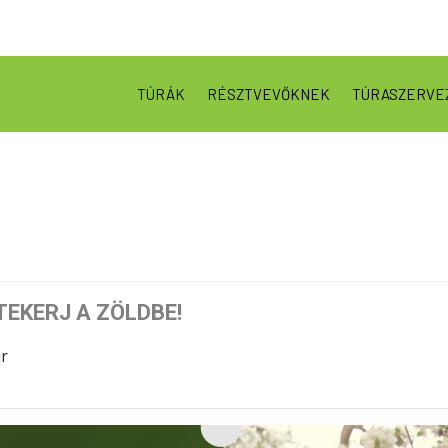
TÚRÁK
RÉSZTVEVŐKNEK
TÚRASZERVE
TEKERJ A ZÖLDBE!
ér