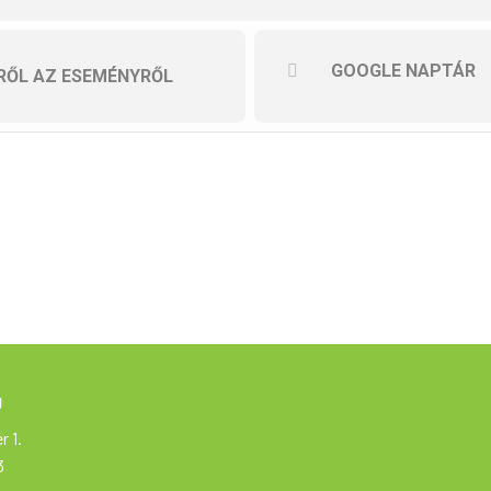
GOOGLE NAPTÁR
RŐL AZ ESEMÉNYRŐL
a jelentkező nevét és a túra időpontját (03.29.)
be! túrasorozat része, ami a Magyar Kerékpáros Turisztikai Szövetség sz
égére vesz részt. A túrázók biztonsága érdekében a programváltozás jogát
g
r 1.
3