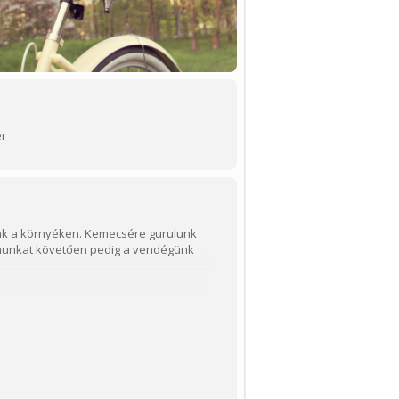
ér
junk a környéken. Kemecsére gurulunk
ramunkat követően pedig a vendégünk
u. 7. szám alatt az irodában.