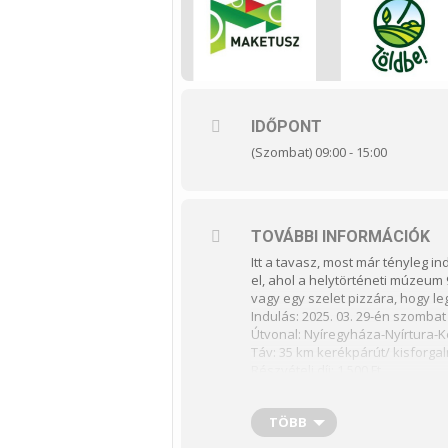
IDŐPONT
(Szombat) 09:00 - 15:00
TOVÁBBI INFORMÁCIÓK
Itt a tavasz, most már tényleg 
el, ahol a helytörténeti múzeum
vagy egy szelet pizzára, hogy le
Indulás: 2025. 03. 29-én szombat
Útvonal: Nyíregyháza-Nyírtura
Táv: 35 km kerékpárút/ kisforga
Részvételi díj: 1.500 Ft
REGISZTRÁCIÓ:
https://forms.gle/gup5awBamff
TÖBB
Jelentkezési határidő 2025.03.28.
– telefonon Harászi Enikő (06 70