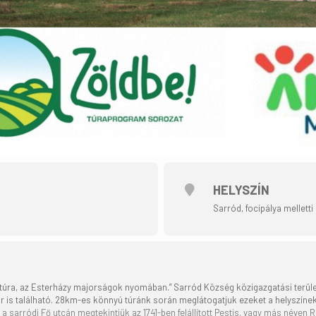
HELYSZÍN
Sarród, focipálya mellett
 túra, az Esterházy majorságok nyomában.” Sarród Község közigazgatási terüle
is található. 28km-es könnyú túránk során meglátogatjuk ezeket a helyszíneket.
 sarródi Fő utcán megtekintjük az 1741-ben felállított Pestis, vagy más néven R