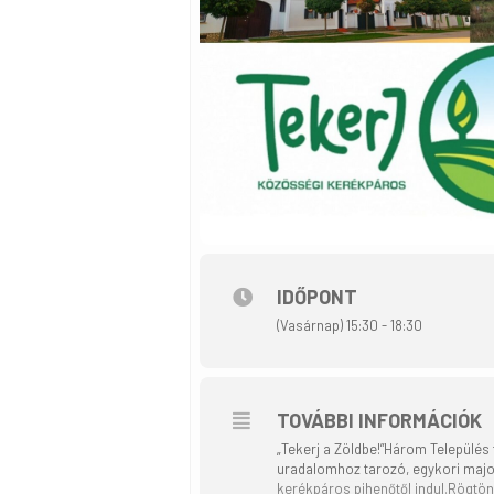
IDŐPONT
(Vasárnap) 15:30 - 18:30
TOVÁBBI INFORMÁCIÓK
„Tekerj a Zöldbe!”Három Település
uradalomhoz tarozó, egykori major 
kerékpáros pihenőtől indul.Rögtön a