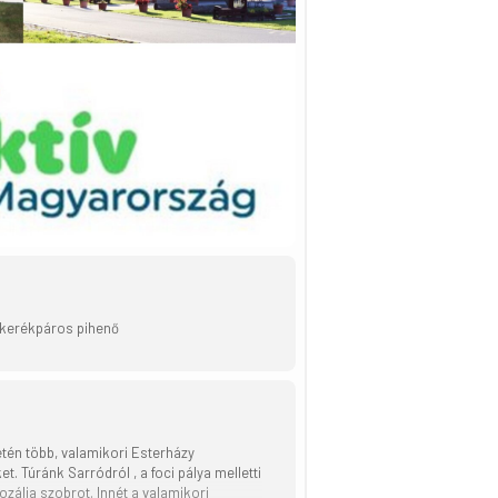
i kerékpáros pihenő
tén több, valamikori Esterházy
 Túránk Sarródról , a foci pálya melletti
ozália szobrot. Innét a valamikori