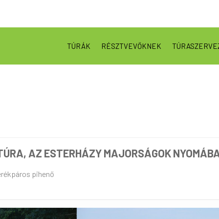
TÚRÁK
RÉSZTVEVŐKNEK
TÚRASZERVE
TÚRA, AZ ESTERHÁZY MAJORSÁGOK NYOMÁBA
kerékpáros pihenő