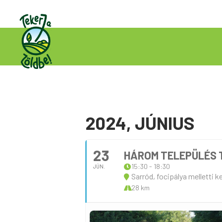
2024, JÚNIUS
23
HÁROM TELEPÜLÉS 
15:30 - 18:30
JÚN.
Sarród, focipálya melletti 
28 km