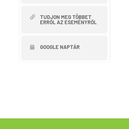
Ùtvonal: Gyula-Elek /
Határátlépés/- Ottlaka-
Szentmárton- Mácsa- Kisiratos /
TUDJON MEG TÖBBET
ERRŐL AZ ESEMÉNYRŐL
ebéd, pihenő/- Mácsa-Nagypél-
Gyulavarsand/határátlépés/- Gyula.
Tùra hossza: 75km-er
GOOGLE NAPTÁR
Nehézségi foka : könnyű
Részvételi dìj: 2000Ft
Mácsai botanikus kert
meglátogatása /10lei/fõ/, kisiratosi
ebéd is önkôltséges!
Utunkat kisforgalmú úton ill.
kerékpárúton tesszük meg.
Érvényes személyit ill.útlevelet
hozzatok magatokkal!
A kerékpártúra a Tekerj a Zöldbe!
túrasorozat része, ami a Magyar