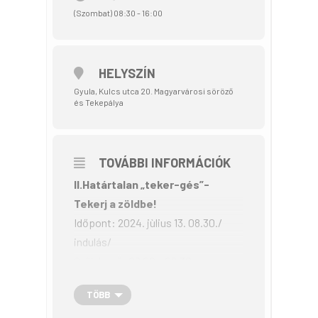
(Szombat) 08:30 - 16:00
HELYSZÍN
Gyula, Kulcs utca 20. Magyarvárosi söröző
és Tekepálya
TOVÁBBI INFORMÁCIÓK
II.Határtalan „teker-gés”-
Tekerj a zöldbe!
Időpont: 2024. jùlius 13. 08.30./
indulás/
Gyülekező: 08.00.- 08.30.
/Magyarvárosi söröző és Tekepálya
TÖBB
5700 Gyula Kulcs utca 20./