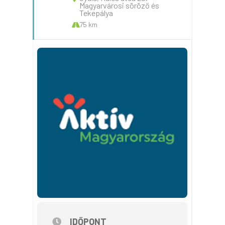
Magyarvárosi söröző és
Tekepálya
75 km
IDŐPONT