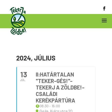
2024, JÚLIUS
13
II:HATÁRTALAN
"TEKER-GÉS!"-
JÚL.
TEKERJ A ZÖLDBE!-
CSALÁDI
KERÉKPÁRTÚRA
08:30 - 16:00
Gyula, Kulcs utca 20.