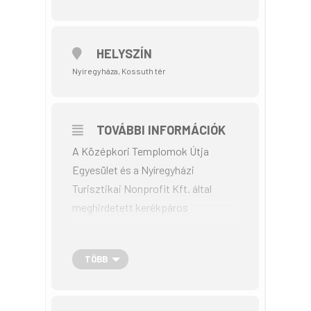
HELYSZÍN
Nyíregyháza, Kossuth tér
TOVÁBBI INFORMÁCIÓK
A Középkori Templomok Útja
Egyesület és a Nyíregyházi
Turisztikai Nonprofit Kft. által
meghirdetett kerékpáros
örökségtúra során a Nyírség egy
kevéssé ismert részét fedezhetitek
TÖBB
fel. Ezúttal a Közép-Nyírség
meghódítására fogtok indulni, ahol
számos kiemelkedő értékű, de az