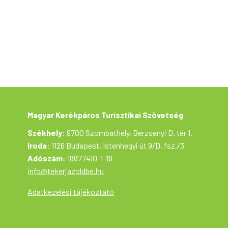
csillapíthatják éhségüket a résztvevők.
Természetesen a legügyesebb
versenyzőket, csapatokat értékes
nyereményekkel díjazzuk.
A kerékpártúra a Tekerj a Zöldbe!
túrasorozat része, ami a Magyar Kerékpáros
Turisztikai Szövetség szervezésében az
Aktív Magyarország támogatásával valósul
meg.
Magyar Kerékpáros Turisztikai Szövetség
Székhely
: 9700 Szombathely, Berzsenyi D. tér 1.
Iroda
: 1126 Budapest, Istenhegyi út 9/D, fsz./3
Adószám
: 18877410-1-18
info@tekerjazoldbe.hu
Adatkezelési tájékoztató