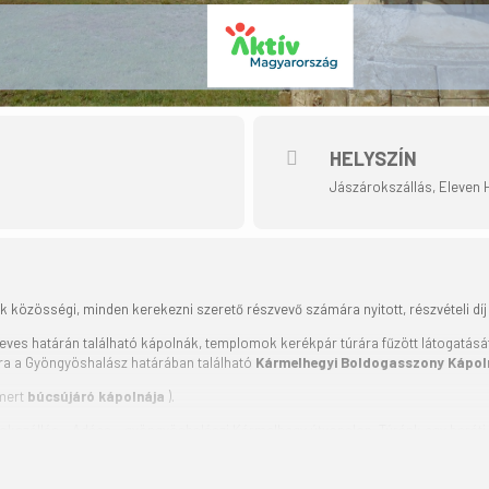
HELYSZÍN
Jászárokszállás, Eleven H
 közösségi, minden kerekezni szerető részvevő számára nyitott, részvételi dí
ves határán található kápolnák, templomok kerékpár túrára fűzött látogatását f
ra a Gyöngyöshalász határában található
Kármelhegyi Boldogasszony Kápo
smert
búcsújáró kápolnája
).
szállás – Adács – gyöngyöshalászi Kármelhegy útvonalon. Túránk egy baráti, j
 34 km Indulás: 13.00-kor az Eleven Háztól, Jászárokszállás, Kossuth Lajos utc
ntes. Elektromos autótöltő van a parkolóban. Túra nehézségi fok: könnyű, indul