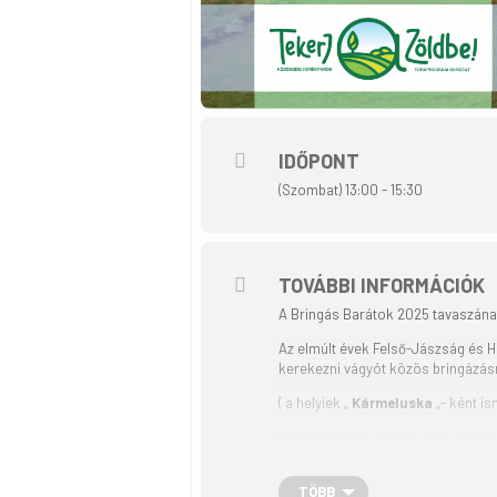
IDŐPONT
(Szombat) 13:00 - 15:30
TOVÁBBI INFORMÁCIÓK
A Bringás Barátok 2025 tavaszának
Az elmúlt évek Felső-Jászság és He
kerekezni vágyót közös bringázás
( a helyiek „
Kármeluska
„- ként i
2025.05.24-én, szombaton Jászárok
teljesítmény kényszer nélkül. Táv:
és a közeli városközpontban díjme
TÖBB