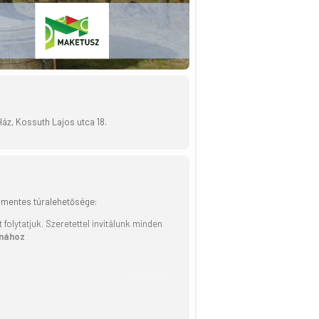
áz, Kossuth Lajos utca 18.
j mentes túralehetősége:
olytatjuk. Szeretettel invitálunk minden
lnához
ó hangulatú biciklizés célzatú,
a 18. Parkolás helyben ( max. 40 autónak)
ásnál kerékpárút, majd aszfaltozott kis