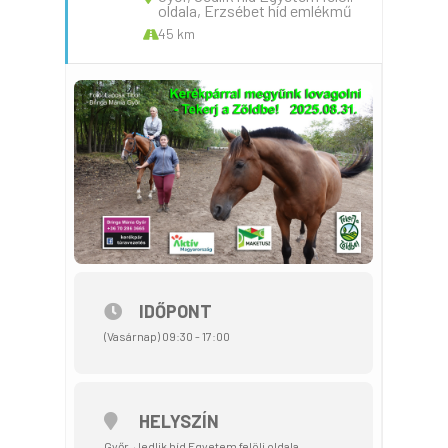
oldala, Erzsébet híd emlékmű
45 km
IDŐPONT
(Vasárnap) 09:30 - 17:00
HELYSZÍN
Győr, Jedlik híd Egyetem felöli oldala,