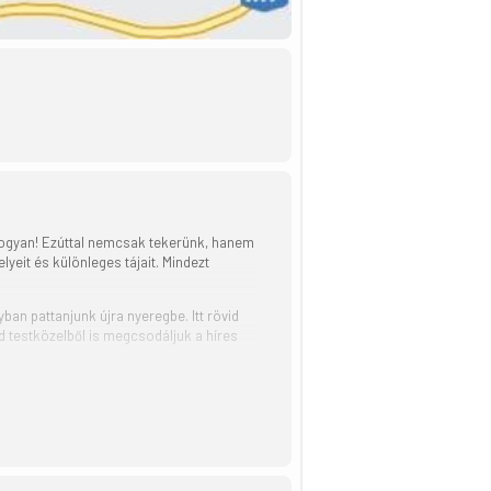
hogyan! Ezúttal nemcsak tekerünk, hanem
lyeit és különleges tájait. Mindezt
an pattanjunk újra nyeregbe. Itt rövid
d testközelből is megcsodáljuk a híres
e indulunk, megfigyeljük a sekély vízi
ólyát, gémet vagy legalább egy gyanúsan
, itt tartjuk majd jól megérdemelt