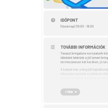
IDŐPONT
(Vasárnap) 09:00 - 18:00
TOVÁBBI INFORMÁCIÓK
Tavaszi bringatúra-sorozatunk kö
időnként letérünk a jól ismert bring
természetesen két keréken, jó tá
A kaland már a fonyódi hajóállomás
időutazást teszünk a vulkánok vilá
bazaltorgonákat. Ha tiszta az idő
Első megállónk a szigligeti öböl kö
élőhelyeket, és közben kiderül az 
TÖBB
minket figyelő kacsát biztosan lát
Balatongyöröknél nem hagyjuk ki a
ebédszünetünket is, hogy legyen e