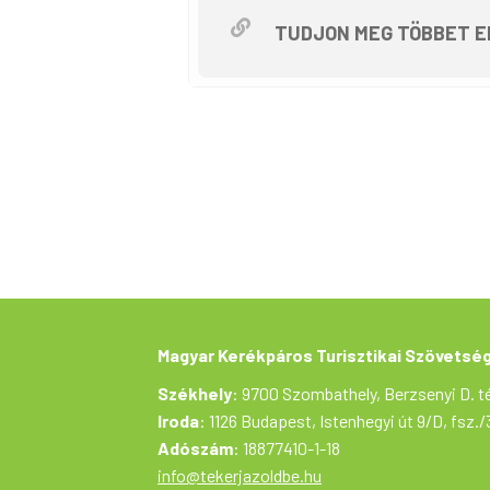
Innen továbbgurulunk Keszthelyen á
TUDJON MEG TÖBBET E
gazdálkodunk az idővel (és a lábai
sérült madár éppen rehabilitáción 
Hazafelé a Nagyberek mellett teker
vadregényes tájakkal – igazi bizo
Ha szeretsz bringázni, szereted a 
A kerékpártúra a Tekerj a Zöldbe!
valósul meg.
Magyar Kerékpáros Turisztikai Szövetsé
Székhely
: 9700 Szombathely, Berzsenyi D. té
Iroda
: 1126 Budapest, Istenhegyi út 9/D, fsz./
Adószám
: 18877410-1-18
info@tekerjazoldbe.hu