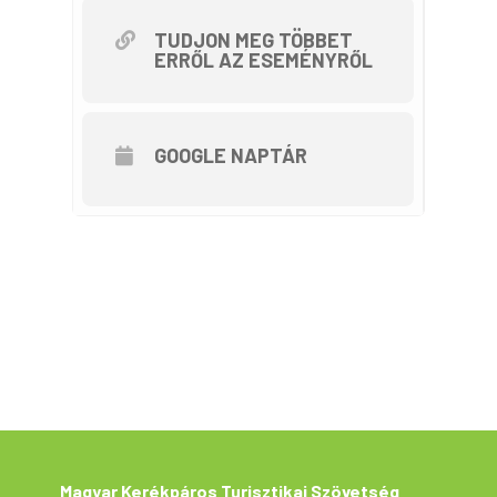
természetesen bármelyik IC 8
kerékpárt szállít és bármelyik
TUDJON MEG TÖBBET
ERRŐL AZ ESEMÉNYRŐL
személyvonat 2-2 kerékpárt.
Program:
GOOGLE NAPTÁR
Túrakerékpározással ismerkedő
távok:
– 30 km Mezőzombor –
Boldogkőváralja + vissza (min.
55km)
– 70 km Mezőzombor –
Boldogkőváralja – Tokaj
Haladó túrakerékpáros táv:
– 105 km Mezőzombor –
Boldogkőváralja – Tokaj –
Nyíregyháza
Magyar Kerékpáros Turisztikai Szövetség