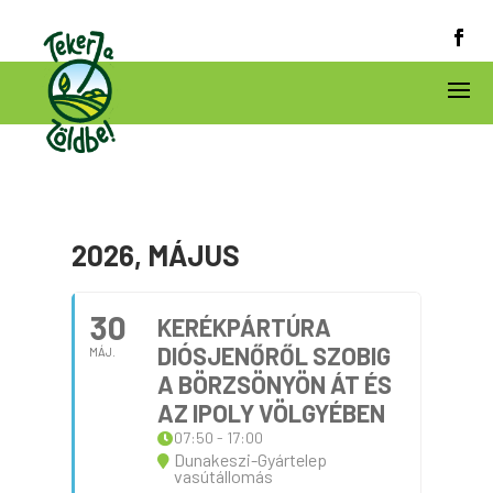
2026, MÁJUS
30
KERÉKPÁRTÚRA
DIÓSJENŐRŐL SZOBIG
MÁJ.
A BÖRZSÖNYÖN ÁT ÉS
AZ IPOLY VÖLGYÉBEN
07:50 - 17:00
Dunakeszi-Gyártelep
vasútállomás