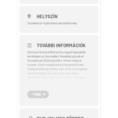
HELYSZÍN
Dunakeszi-Gyártelep vasútállomás
TOVÁBBI INFORMÁCIÓK
Gyönyörű túra a Börzsöny egyik legszebb
kerékpáros útvonalán! Vonattal jutunk el
Dunakesziről Diósjenőre. Innen indul a
túránk. Első megállónk a Diósjenői Erdei
Szabadidőközpontban van, ahol a bringákat
lerakva bejárjuk a környék változatos
élővilágát bemutató tanösvényt, átkelünk
egy függőhídon, állatokat simogatunk. A
pihenő után nekivágunk a 2,5 km-es, 160
méter szintet legyőző emelkedőnek a Závoz-
nyereghez. Megpihenünk és következik a 12
TÖBB
km-es gurulásunk Kemencére a Kemence-
patak csodálatos völgyében. Az Ipoly
völgyében folytatjuk utunkat, ami felér egy
hullámvasúttal: le és föl. Letkéstől már
különálló kerékpárúton jutunk el Szobra. A