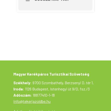
Indulás:
szeptember 28-án, szombaton 9
órakor, gyülekező az iskola előtt.
Felszerelés:
A KRESZ előírásnak megfelelő
állapotú kerékpár, kerékpáros sisak. Enni-
és innivaló, édesség.
Túravezetők:
Obola
Julianna, Hochstein Ferenc A túra ingyenes,
de részvételi szándékát kérjük, hogy
előzetesen jelezze az alábbi e-mail címen:
julianna.obola@gmail.com A kerékpártúra a
Tekerj a Zöldbe! túrasorozat része, ami a
Magyar Kerékpáros Turisztikai Szövetség
szervezésében az Aktív Magyarország
támogatásával valósul meg.
Magyar Kerékpáros Turisztikai Szövetség
Székhely
: 9700 Szombathely, Berzsenyi D. tér 1.
Iroda
: 1126 Budapest, Istenhegyi út 9/D, fsz./3
Adószám
: 18877410-1-18
info@tekerjazoldbe.hu