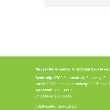
találkozópont:
Balassagyarmat, Ci
táv:
21,4 kilométer, aszfalton és 
szintkülönbség:
228 m (könnyű)
kerékpár:
gravel, mountain bike
részvételi díj:
nincs. Előzetes regi
További részletek és letölthető 
A kerékpártúra a Tekerj a Zöldbe!
valósul meg.
Magyar Kerékpáros Turisztikai Szövetsé
Székhely
: 9700 Szombathely, Berzsenyi D. té
Iroda
: 1126 Budapest, Istenhegyi út 9/D, fsz./
Adószám
: 18877410-1-18
info@tekerjazoldbe.hu
Adatkezelési tájékoztató