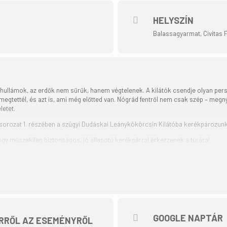
HELYSZÍN
Balassagyarmat, Civitas F
llámok, az erdők nem sűrűk, hanem végtelenek. A kilátók csendje olyan pers
megtettél, és azt is, ami még előtted van. Nógrád fentről nem csak szép – megnyu
letet.
k sorozat 1. részében a szügyi Dudáskai Leánykökörcsin Kilátóba kerékpározunk
hogy műszakilag biztonságos, jó állapotú kerékpárral érkezzenek a túrára!
30
a 30 perc
 fő
GOOGLE NAPTÁR
RRŐL AZ ESEMÉNYRŐL