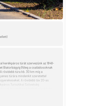
llett)
l kerékpáros túrát szervezünk az 1848-
t Biatorbágyig (főleg a családosoknak
 A rövidebb túra kb. 30 km míg a
yenes túrára mindenkit szeretettel
isgyerekeseket. A rövidebb táv 20-as
ékpáros Turisztikai Szövetség
kósisak használata kötelező a kokárda