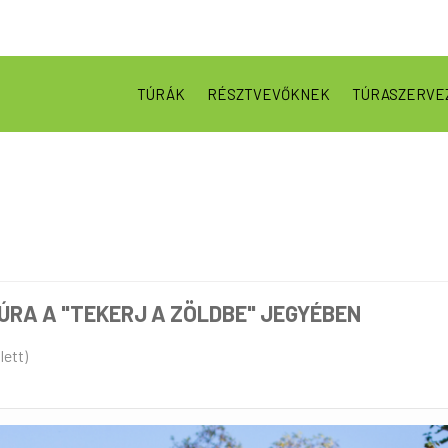
TÚRÁK
RÉSZTVEVŐKNEK
TÚRASZERVE
RA A "TEKERJ A ZÖLDBE" JEGYÉBEN
lett)