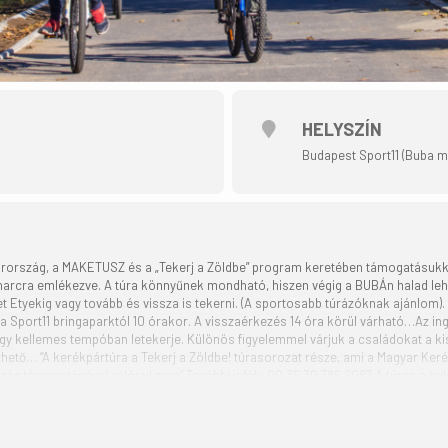
HELYSZÍN
Budapest Sport11 (Buba me
arország, a MAKETUSZ és a „Tekerj a Zöldbe” program keretében támogatásukka
rcra emlékezve. A túra könnyűnek mondható, hiszen végig a BUBÁn halad lehe
t Etyekig vagy tovább és vissza is tekerni. (A sportosabb túrázóknak ajánlom).
a Sport11 bringaparktól 10 órakor. A visszaérkezés 14 óra körül várható…Az ing
ogy kellemes tempóban letekerje. Különös figyelemmel várjuk a családokat a k
thető… “A kerékpártúra a Tekerj a Zöldbe! túrasorozat része, ami a Magyar Ker
ág támogatásával valósul meg” További infók: 00 36 30 786 2087 A túrán a bu