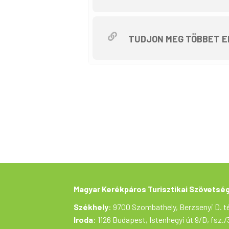
TUDJON MEG TÖBBET E
Magyar Kerékpáros Turisztikai Szövetsé
Székhely
: 9700 Szombathely, Berzsenyi D. té
Iroda
: 1126 Budapest, Istenhegyi út 9/D, fsz./