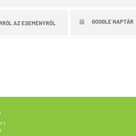
GOOGLE NAPTÁR
RRŐL AZ ESEMÉNYRŐL
g
r 1.
3