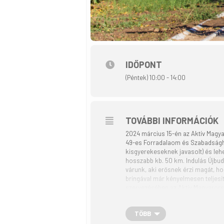
IDŐPONT
(Péntek) 10:00 - 14:00
TOVÁBBI INFORMÁCIÓK
2024 március 15-én az Aktív Magy
49-es Forradalaom és Szabadságha
kisgyerekeseknek javasolt) és lehe
hosszabb kb. 50 km. Indulás Újbud
várunk, aki erősnek érzi magát, h
bringával már kényelmesen teljesí
szervezésében az Aktív Magyarorsz
feltűzése ajánlott!
TÖBB