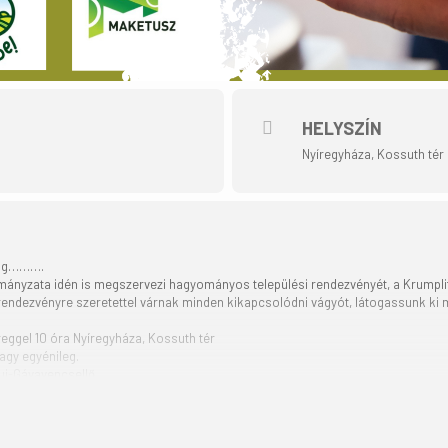
HELYSZÍN
Nyíregyháza, Kossuth tér
mság……….
nyzata idén is megszervezi hagyományos települési rendezvényét, a Krumplife
endezvényre szeretettel várnak minden kikapcsolódni vágyót, látogassunk ki mi i
reggel 10 óra Nyíregyháza, Kossuth tér
vagy egyénileg.
uj-Gávavencsellő
sGMhVA