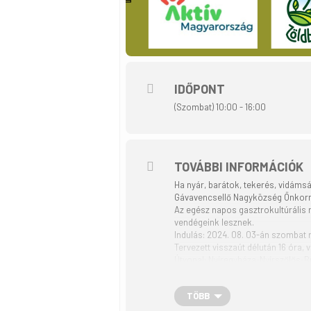
IDŐPONT
(Szombat) 10:00 - 16:00
TOVÁBBI INFORMÁCIÓK
Ha nyár, barátok, tekerés, vidá
Gávavencsellő Nagyközség Önkormá
Az egész napos gasztrokultúrális r
vendégeink lesznek.
Indulás: 2024. 08. 03-án szombat 
Tervezett visszaút délután 16 óra, 
Útvonal: Nyíregyháza-Nyírszőlős-B
Táv: 33 km kerékpárút
Részvételi díj: 1.500 Ft
TÖBB
REGISZTRÁCIÓ:
https://forms.gle/HBwSgWsGYFH