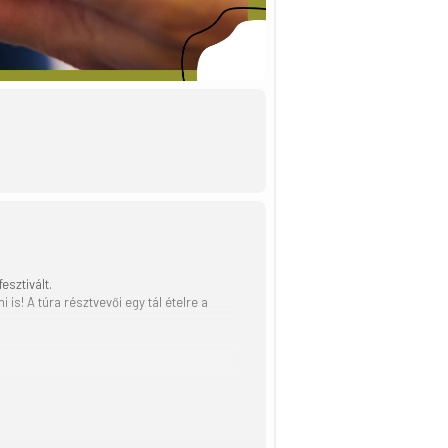
sztivált.
s! A túra résztvevői egy tál ételre a