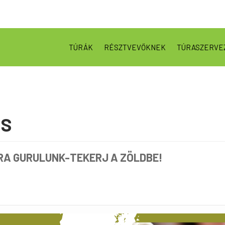
TÚRÁK
RÉSZTVEVŐKNEK
TÚRASZERVE
US
RA GURULUNK-TEKERJ A ZÖLDBE!