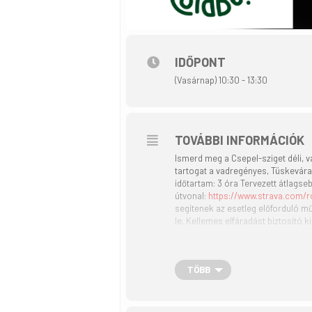
IDŐPONT
(Vasárnap) 10:30 - 13:30
TOVÁBBI INFORMÁCIÓK
Ismerd meg a Csepel-sziget déli, 
tartogat a vadregényes, Tüskevára
időtartam: 3 óra Tervezett átlags
útvonal:
https://www.strava.com/
segítenek az esetleg előforduló m
le. Kellemes elfáradást biztosító 
TÖBB