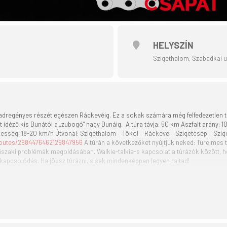
HELYSZÍN
Szigethalom, Szabadkai 
vadregényes részét egészen Ráckevéig. Ez a sokak számára még felfedezetlen t
t idéző kis Dunától a „zubogó” nagy Dunáig.
A túra távja: 50 km Aszfalt arány:
ebesség: 18-20 km/h
​
Útvonal: Szigethalom – Tököl – Ráckeve – Szigetcsép – Szi
routes/2984476462129847956
A túrán a következőket nyújtjuk neked: Türelmes t
űszaki problémák megoldásában. Walkie-talkie-s kapcsolat a túrázók között, h
kikapcsolódás.
Ha jössz túrázni, sisak mindenképpen legyen rajtad!