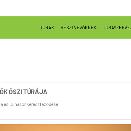
TÚRÁK
RÉSZTVEVŐKNEK
TÚRASZERVE
ŐK ŐSZI TÚRÁJA
ca és Dunasor kereszteződése