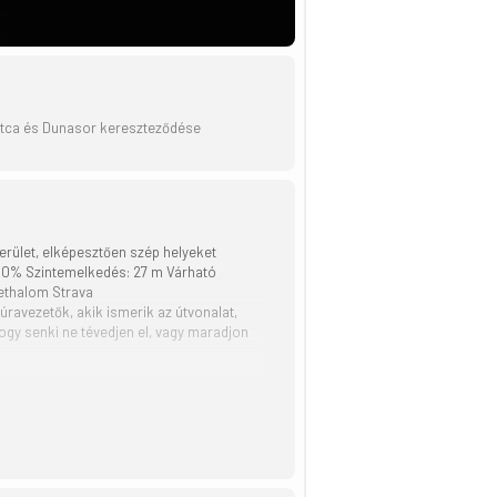
utca és Dunasor kereszteződése
erület, elképesztően szép helyeket
 100% Szintemelkedés: 27 m Várható
gethalom Strava
úravezetők, akik ismerik az útvonalat,
ogy senki ne tévedjen el, vagy maradjon