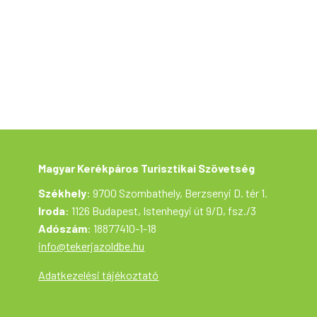
időjárásnak megfelelő öltözet, enni-és
innivaló.
Kerékpározáshoz alkalmas bukósisak
viselése ajánlott!
Magyar Kerékpáros Turisztikai Szövetség
Székhely
: 9700 Szombathely, Berzsenyi D. tér 1.
Iroda
: 1126 Budapest, Istenhegyi út 9/D, fsz./3
Adószám
: 18877410-1-18
info@tekerjazoldbe.hu
Adatkezelési tájékoztató