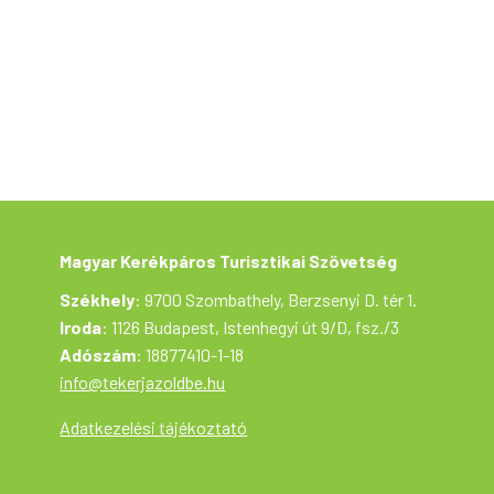
Közleményben kérjük feltüntetni a
jelentkező nevét és a túra időpontját (12.06.)
A kerékpártúra a Tekerj a Zöldbe!
túrasorozat része, ami a Magyar Kerékpáros
Turisztikai Szövetség szervezésében az
Aktív Magyarország támogatásával valósul
meg.
A túrán mindenki saját felelősségére vesz
részt. A túrázók biztonsága érdekében a
programváltozás jogát fenntartjuk.
Magyar Kerékpáros Turisztikai Szövetség
Székhely
: 9700 Szombathely, Berzsenyi D. tér 1.
Iroda
: 1126 Budapest, Istenhegyi út 9/D, fsz./3
Adószám
: 18877410-1-18
info@tekerjazoldbe.hu
Adatkezelési tájékoztató