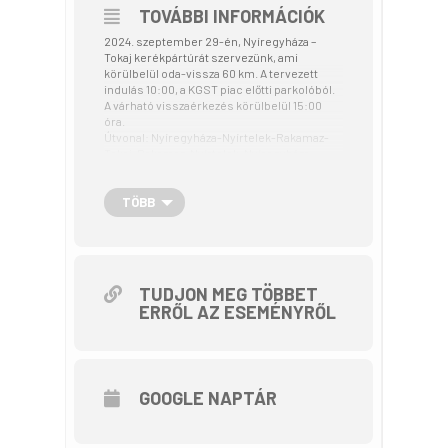
TOVÁBBI INFORMÁCIÓK
2024. szeptember 29-én, Nyíregyháza –
Tokaj kerékpártúrát szervezünk, ami
körülbelül oda-vissza 60 km. A tervezett
indulás 10:00, a KGST piac előtti parkolóból.
A várható visszaérkezés körülbelül 15:00
óra.
Útvonal: Nyíregyháza-Nyírtelek-Rakamaz-
Tokaj-Rakamaz-Nyírtelek-Nyíregyháza.
A terepviszony többnyire sík, könnyen
teljesíthető, végig kerékpárúton lehet
haladni.
TÖBB
Tokaj városa, mint világörökségi kultúrtáj
gazdag a látnivalókban. Meglátogatjuk a
főteret, a Bacchus kutat és a Római
Katolikus templomot. Hívd meg
ismerőseidet és tekerjünk jót.
TUDJON MEG TÖBBET
A kerékpártúra a Tekerj a Zöldbe!
ERRŐL AZ ESEMÉNYRŐL
túrasorozat része, ami a Magyar Kerékpáros
Turisztikai Szövetség szervezésében az
Aktív Magyarország támogatásával valósul
meg.
GOOGLE NAPTÁR