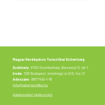
Magyar Kerékpáros Turisztikai Szövetség
Székhely
: 9700 Szombathely, Berzsenyi D. tér 1.
Iroda
: 1126 Budapest, Istenhegyi út 9/D, fsz./3
Adószám
: 18877410-1-18
info@tekerjazoldbe.hu
Adatkezelési tájékoztató