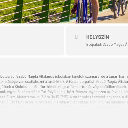
HELYSZÍN
Botpaládi Szabó Magda Ál
botpaládi Szabó Magda Általános iskolában tanulók számára, de a tanári kar ré
hetősége van csatlakozni a túránkhoz. A túra a botpaládi Szabó Magda Általáno
állunk a Kishódos előtti Túr-hídnál, majd a Túr-parton ér véget célállomásunk.
nk egyet jó idő esetén a Túr-folyó habjai közt. Vissza ugyan ezen az útvonalon
sza 21 km, időtartama kb. 3 óra (14:15-17:15). A túrán való részvétel ingyenes, a 
knek 3500 Ft/db áron jó minőségű kerékpárokat tudunk adni. A túrán mindenki s
 A túrán megfelelő műszaki állapotú SAJÁT kerékpárral részt lehet venni. A tú
tó- és videófelvételek nyilvános fórumokon megjelenjenek. A túrához kapcsoló
lelően kezeljük (GDPR). A túrán mindenki saját felelősségére vesz részt, a re
et fel. A program változtatási jogát fenntartjuk! „ A kerékpártúra a Tekerj a Zö
etség szervezésében az Aktív Magyarország támogatásával valósul meg.” A szer