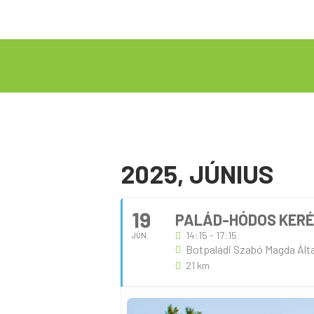
2025, JÚNIUS
19
PALÁD-HÓDOS KERÉKP
14:15 - 17:15
JÚN.
Botpaládi Szabó Magda Álta
21 km