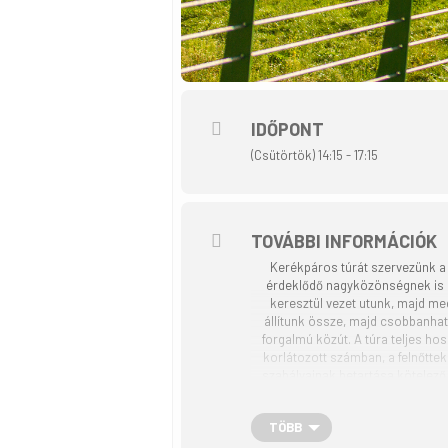
IDŐPONT
(Csütörtök) 14:15 - 17:15
TOVÁBBI INFORMÁCIÓK
Kerékpáros túrát szervezünk a 
érdeklődő nagyközönségnek is le
keresztül vezet utunk, majd meg
állítunk össze, majd csobbanhatu
forgalmú közút. A túra teljes hos
korlátozott számban, a felnőtte
szabályainak betartása kötelező.
ahhoz, hogy a túrán készülő fo
adatokat a törvényeknek megfe
TÖBB
kártérítési igénnyel nem léph
Kerékpáros Turisztikai Szöv