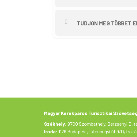
TUDJON MEG TÖBBET E
Magyar Kerékpáros Turisztikai Szövetsé
Székhely
: 9700 Szombathely, Berzsenyi D. té
Iroda
: 1126 Budapest, Istenhegyi út 9/D, fsz./