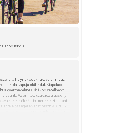
talános Iskola
szére, a helyi lakosoknak, valamint az
s Iskola kapuja elől indul, Kispaládon
 Itt a gyermekeknek játékos vetélkedőt
 haladunk. Az érintett szakasz alacsony
diákoknak kerékpárt is tudunk biztosítani
aját felelősségére vehet részt! A KRESZ
rán részt vevő minden személy hozzájárul
dó regisztrációban szereplő személyes
ndező szervezettel szemben semmiféle
ldbe! túrasorozat részeként, a Magyar
vező elérhetősége: Czibere Kristóf,