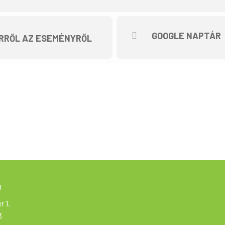
06702835137
GOOGLE NAPTÁR
RRŐL AZ ESEMÉNYRŐL
g
r 1.
3