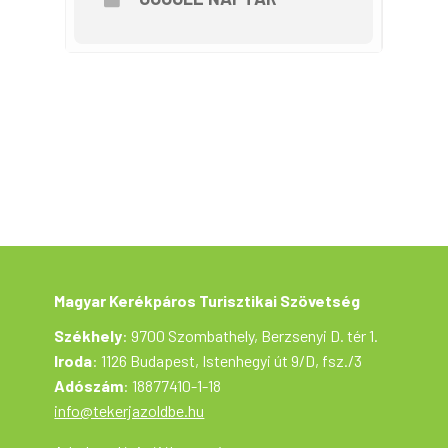
Jó műszaki állapotú kerékpár, előí
Fejvédő és fényvisszaverő mellény a
Egyéb tudnivalók: 

A regisztrációval történő jelentke
A túrán mindenki saját felelősségé
Mindenki köteles betartani a közúti
A résztvevők beleegyeznek, hogy a 
A részvétel ingyenes, de regisztrá
Magyar Kerékpáros Turisztikai Szövetség
Székhely
: 9700 Szombathely, Berzsenyi D. tér 1.
Iroda
: 1126 Budapest, Istenhegyi út 9/D, fsz./3
Adószám
: 18877410-1-18
info@tekerjazoldbe.hu