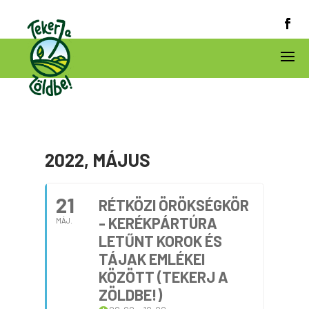
2022, MÁJUS
21
RÉTKÖZI ÖRÖKSÉGKÖR
- KERÉKPÁRTÚRA
MÁJ.
LETŰNT KOROK ÉS
TÁJAK EMLÉKEI
KÖZÖTT (TEKERJ A
ZÖLDBE!)