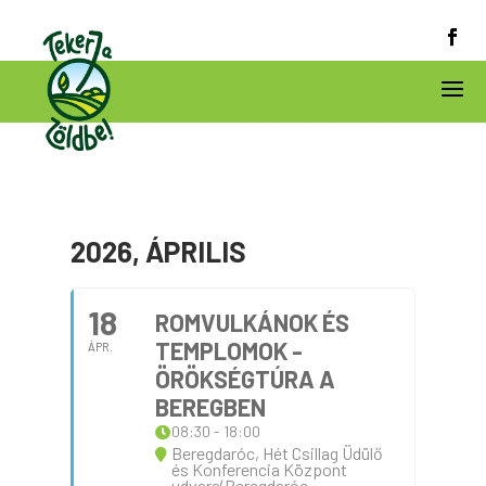
2026, ÁPRILIS
18
ROMVULKÁNOK ÉS
TEMPLOMOK -
ÁPR.
ÖRÖKSÉGTÚRA A
BEREGBEN
08:30 - 18:00
Beregdaróc, Hét Csillag Üdülő
és Konferencia Központ
udvara(Beregdaróc,