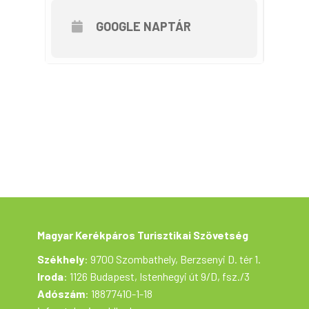
15 – 16.30: Kompozás a Kettős-Körösön (a
GOOGLE NAPTÁR
kompon egyszerre kb.7 kerékpár fér el),
uzsonna.
16.30 – 17.30: Szanazug – Békéscsaba
https://mapy.com/s/mupetazede
Magyar Kerékpáros Turisztikai Szövetség
Székhely
: 9700 Szombathely, Berzsenyi D. tér 1.
Iroda
: 1126 Budapest, Istenhegyi út 9/D, fsz./3
Adószám
: 18877410-1-18