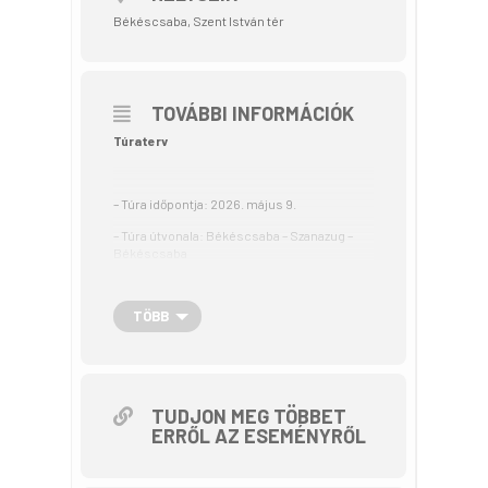
Békéscsaba, Szent István tér
TOVÁBBI INFORMÁCIÓK
Túraterv
– Túra időpontja: 2026. május 9.
– Túra útvonala: Békéscsaba – Szanazug –
Békéscsaba
– Túra hossza: 34 km
TÖBB
– Szintemelkedés: 43 m
– Túra tervezett menetrendje:
13.30 – 14: Gyülekező Békéscsabán, a Szent
István téren. Kerékpárok átvizsgálása.
TUDJON MEG TÖBBET
14: Indulás.
ERRŐL AZ ESEMÉNYRŐL
14 – 15: Békéscsaba – Szanazug gyulai oldala
(15 km)