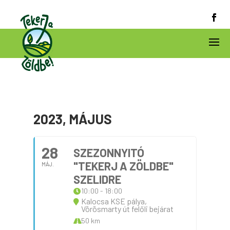
2023, MÁJUS
28
SZEZONNYITÓ
"TEKERJ A ZÖLDBE"
MÁJ.
SZELIDRE
10:00 - 18:00
Kalocsa KSE pálya,
Vörösmarty út felőli bejárat
50 km