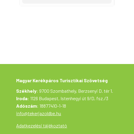
óra(oda-vissza) Szintkülönbség: ~50 m
Útvonal:Kalocsa-Szakmár-Szelidi-tó-
Ordas-Dunaszentbenedek-Kalocsa A
kerékpártúrán mindenki saját felelősségére
vesz részt.
A kerékpártúra a Tekerj a Zöldbe!
túrasorozat része, ami a Magyar
Kerékpáros Turisztikai Szövetség
szervezésében, az Aktív Magyarország
támogatásával valósul meg.
Magyar Kerékpáros Turisztikai Szövetség
Székhely
: 9700 Szombathely, Berzsenyi D. tér 1.
Iroda
: 1126 Budapest, Istenhegyi út 9/D, fsz./3
Adószám
: 18877410-1-18
info@tekerjazoldbe.hu
Adatkezelési tájékoztató