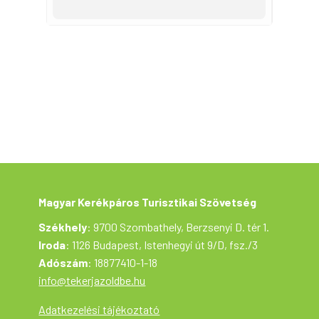
Magyar Kerékpáros Turisztikai Szövetség
Székhely
: 9700 Szombathely, Berzsenyi D. tér 1.
Iroda
: 1126 Budapest, Istenhegyi út 9/D, fsz./3
Adószám
: 18877410-1-18
info@tekerjazoldbe.hu
Adatkezelési tájékoztató