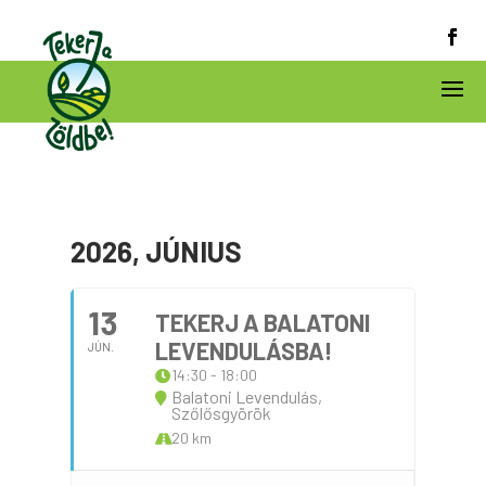
2026, JÚNIUS
13
TEKERJ A BALATONI
LEVENDULÁSBA!
JÚN.
14:30 - 18:00
Balatoni Levendulás,
Szőlősgyörök
20 km