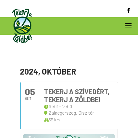
2024, OKTÓBER
05
TEKERJ A SZÍVEDÉRT,
TEKERJ A ZÖLDBE!
OKT.
10:01 - 13:00
Zalaegerszeg, Dísz tér
35 km