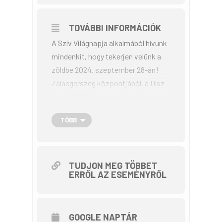
TOVÁBBI INFORMÁCIÓK
A Szív Világnapja alkalmából hívunk
mindenkit, hogy tekerjen velünk a
zöldbe 2024. szeptember 28-án!
Zalaegerszeg központjából, a Dísz
térről 10:00 órakor indulunk és egy
rövid kerékpáros túra során
TÖBB
eltekerünk Zalacsébre, majd vissza
a kiinduló állomásra. A rendezvény
keretében, amelyre a regisztráció
már 09:00 órakor elkezdődig sok
TUDJON MEG TÖBBET
ERRŐL AZ ESEMÉNYRŐL
színes programmal várjuk a
résztvevőket, amely segítséget
nyújt az egészség megóvásához,
GOOGLE NAPTÁR
információkat ad a biztonságos