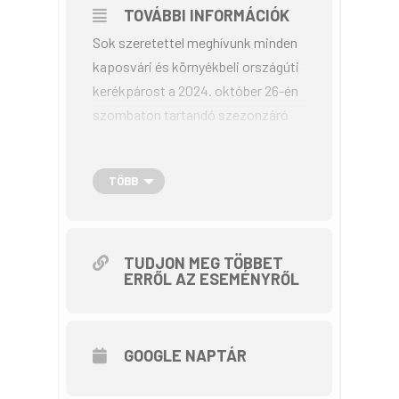
TOVÁBBI INFORMÁCIÓK
Sok szeretettel meghívunk minden
kaposvári és környékbeli országúti
kerékpárost a 2024. október 26-én
szombaton tartandó szezonzáró
rendezvényünkre, és közös
tekerésre. A találkozó elsődleges
TÖBB
célja az országúti kerékpáros élet
élénkítése, találkozási lehetőség a
kerékpárosok részére.
11 órától kényelmesen le tudtok
TUDJON MEG TÖBBET
ERRŐL AZ ESEMÉNYRŐL
majd ülni, kávé, üdítőt tudtok
fogyasztani. mosódra elmenni
indulás előtt.
GOOGLE NAPTÁR
11.20 körül csoportkép után
indulunk Somogybabodra, Mernye