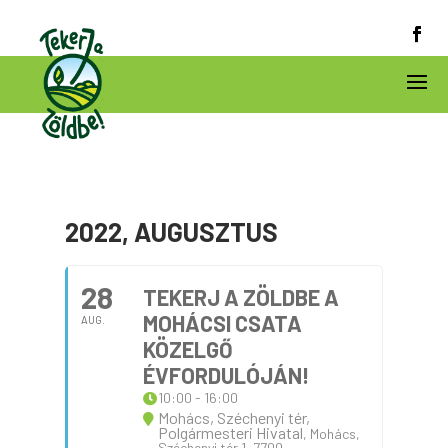
2022, AUGUSZTUS
28
TEKERJ A ZÖLDBE A
MOHÁCSI CSATA
AUG.
KÖZELGŐ
ÉVFORDULÓJÁN!
10:00 - 16:00
Mohács, Széchenyi tér,
Polgármesteri Hivatal
, Mohács,
Széchenyi tér 1, 7700