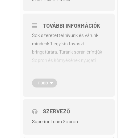
TOVÁBBI INFORMÁCIÓK
Sok szeretettel hívunk és várunk
mindenkit egy kis tavaszi
bringatúrára. Túránk során érintjük
Sopron és környékének nyugati
látnivalóit
TÖBB
Útvonal: – Hubertusz kilátó – Ottó
és Ferenc barlang – Páneurópai
Piknik Emlékhely – Tómalom fürdő
SZERVEZŐ
Táv: 25km Szint: 260m Időtartam:
Superior Team Sopron
kb. 4óra Találkozás: Sopron,
Tómalom u.90(M85 felőli oldal)