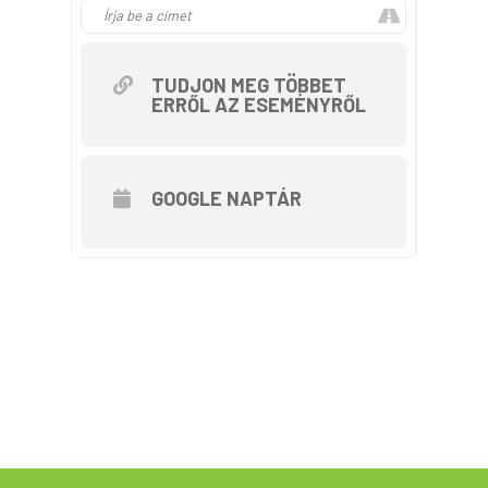
Javasolt kerékpár: Mountain Bike,
Trekking
TUDJON MEG TÖBBET
ERRŐL AZ ESEMÉNYRŐL
Túránk kortól, nemtől és erőnléttől
függetlenül is teljesíthető, abba
bármikor bekapcsolódhatsz, illetve
később, le is válhatsz. Útvonalunk
GOOGLE NAPTÁR
kerékpárral kevésbé ismert
nyomvonalakon haladunk, ahol
lehetőség van kerüljük a forgalmas,
zsúfolt útszakaszokat. A
kerékpártúra a Tekerj a Zöldbe!
túrasorozat része, ami a Magyar
Kerékpáros Turisztikai Szövetség
szervezésében az Aktív- és
Ökoturisztikai Fejlesztési Központ