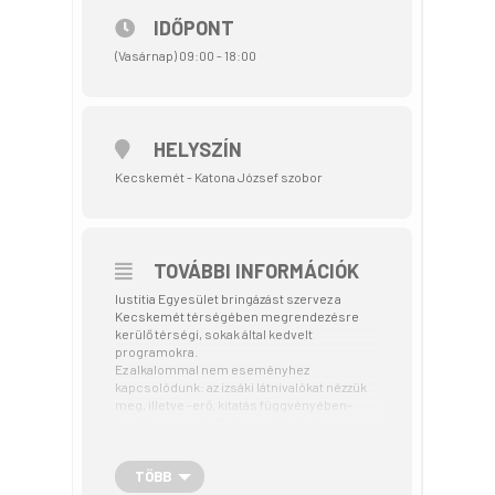
IDŐPONT
(Vasárnap) 09:00 - 18:00
HELYSZÍN
Kecskemét - Katona József szobor
TOVÁBBI INFORMÁCIÓK
Iustitia Egyesület bringázást szervez a
Kecskemét térségében megrendezésre
kerülő térségi, sokak által kedvelt
programokra.
Ez alkalommal nem eseményhez
kapcsolódunk: az izsáki látnivalókat nézzük
meg, illetve -erő, kitatás függvényében-
továbbmegyünk Szabadszállás felé.
A túra nagyrészt kis forgalmú utakon vagy
kerékpárúton halad, gyerekekkel is
TÖBB
biztonságosan biciklizhető. Normál