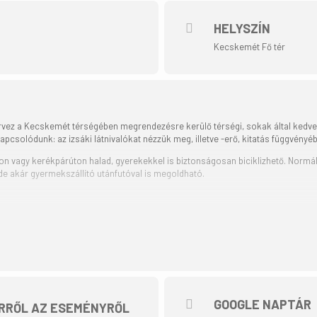
HELYSZÍN
Kecskemét Fő tér
zervez a Kecskemét térségében megrendezésre kerülő térségi, sokak által kedv
solódunk: az izsáki látnivalókat nézzük meg, illetve -erő, kitatás függvényé
on vagy kerékpárúton halad, gyerekekkel is biztonságosan biciklizhető. Normál 
 de akár gyermekszállító utánfutóval is megoldható.
. (vasárnap)
30 90 94)
segyháza-Izsák-Kecskemét
tér
ető.
sáki úton haladva, végig kerékpárúton tekerve hagyjuk el a várost. Kerékpárút 
GOOGLE NAPTÁR
RRŐL AZ ESEMÉNYRŐL
g Izsákra. A településen megtekintjük a helyi értékeket. A csendes pihenő utá