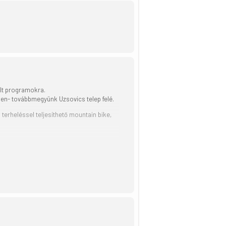
elt programokra.
ben- továbbmegyünk Uzsovics telep felé.
terheléssel teljesíthető mountain bike,
végén alsórendű úton megyünk tovább,
n a; visszafelé hasonló úton; b; (erő