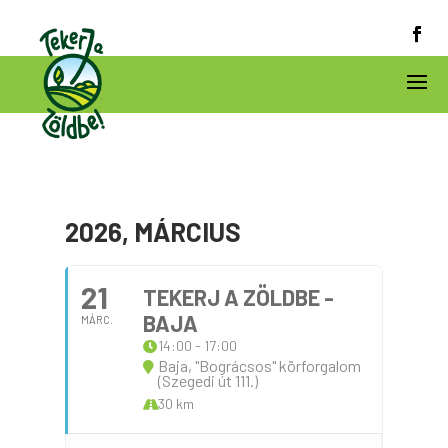
2026, MÁRCIUS
21
TEKERJ A ZÖLDBE -
BAJA
MÁRC.
14:00 - 17:00
Baja, "Bográcsos" körforgalom
(Szegedi út 111.)
30 km