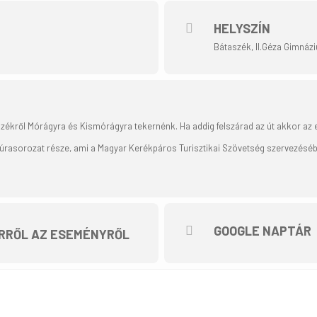
HELYSZÍN
Bátaszék, II.Géza Gimnáz
székről Mórágyra és Kismórágyra tekernénk. Ha addig felszárad az út akkor az
 túrasorozat része, ami a Magyar Kerékpáros Turisztikai Szövetség szervezés
GOOGLE NAPTÁR
RRŐL AZ ESEMÉNYRŐL