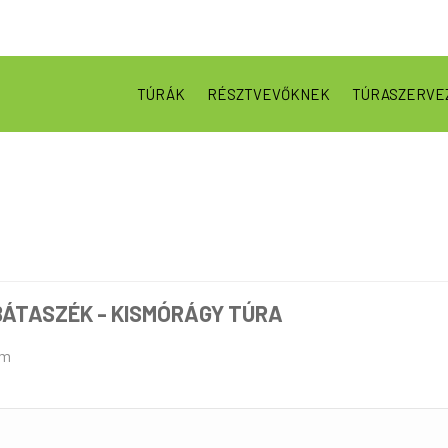
TÚRÁK
RÉSZTVEVŐKNEK
TÚRASZERVE
BÁTASZÉK - KISMÓRÁGY TÚRA
um